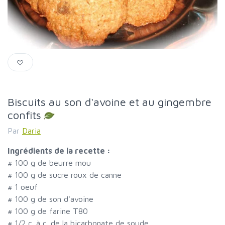
Biscuits au son d'avoine et au gingembre
confits
Par
Daria
Ingrédients de la recette :
#
100 g de beurre mou
#
100 g de sucre roux de canne
#
1 oeuf
#
100 g de son d'avoine
#
100 g de farine T80
#
1/2 c. à c. de la bicarbonate de soude