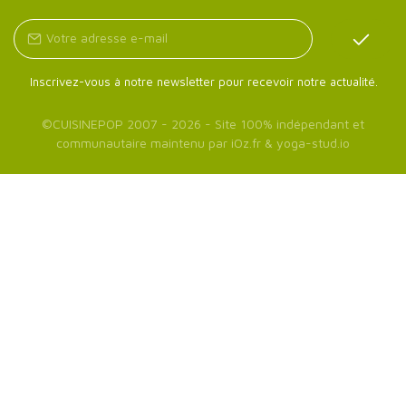
Inscrivez-vous à notre newsletter pour recevoir notre actualité.
©
CUISINEPOP
2007 - 2026 - Site 100% indépendant et
communautaire maintenu par
iOz.fr
&
yoga-stud.io