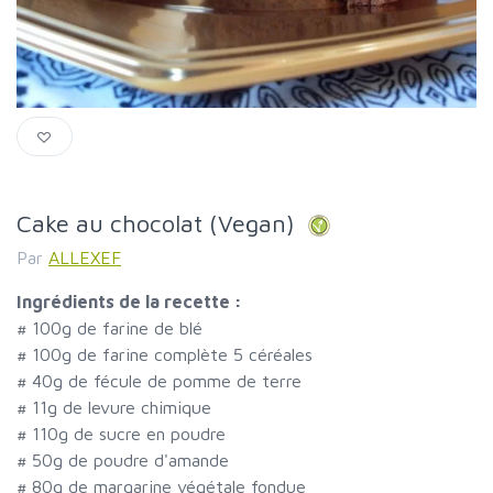
Cake au chocolat (Vegan)
Par
ALLEXEF
Ingrédients de la recette :
#
100g de farine de blé
#
100g de farine complète 5 céréales
#
40g de fécule de pomme de terre
#
11g de levure chimique
#
110g de sucre en poudre
#
50g de poudre d'amande
#
80g de margarine végétale fondue