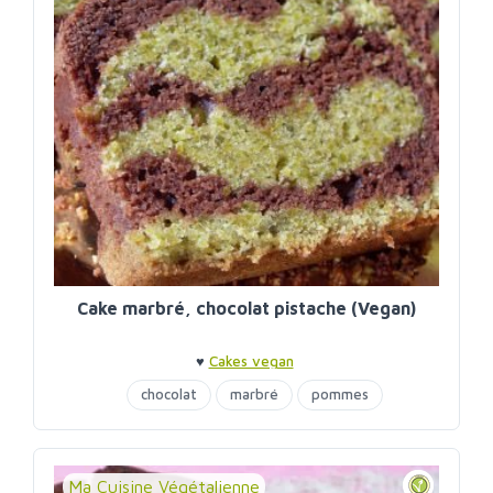
Cake marbré, chocolat pistache (Vegan)
♥
Cakes vegan
chocolat
marbré
pommes
poudre de pistaches
Ma Cuisine Végétalienne