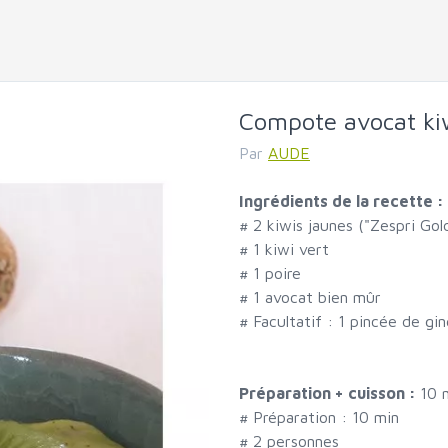
Compote avocat ki
Par
AUDE
Ingrédients de la recette :
#
2 kiwis jaunes ("Zespri Gol
#
1 kiwi vert
#
1 poire
#
1 avocat bien mûr
#
Facultatif : 1 pincée de g
Préparation + cuisson :
10 
# Préparation :
10
min
#
2 personnes