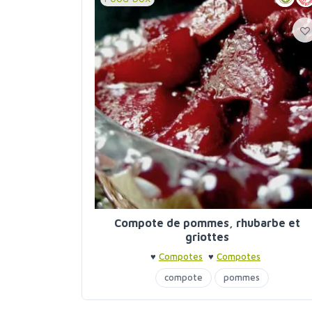
Compote de pommes, rhubarbe et
griottes
♥
Compotes
♥
Compotes
compote
pommes