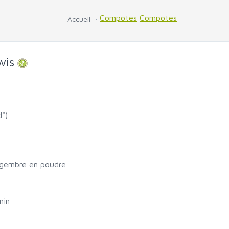
Compotes
Compotes
Accueil
wis
d")
ingembre en poudre
min