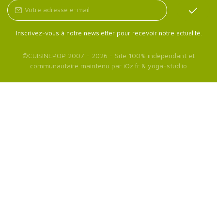
Inscrivez-vous à notre newsletter pour recevoir notre actualité.
©
CUISINEPOP
2007 - 2026 - Site 100% indépendant et
communautaire maintenu par
iOz.fr
&
yoga-stud.io