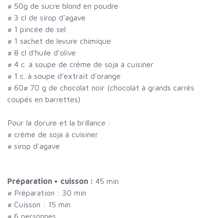
#
50g de sucre blond en poudre
#
3 cl de sirop d'agave
#
1 pincée de sel
#
1 sachet de levure chimique
#
8 cl d'huile d'olive
#
4 c. à soupe de crème de soja à cuisiner
#
1 c. à soupe d'extrait d'orange
#
60
#
70 g de chocolat noir (chocolat à grands carrés
coupés en barrettes)
Pour la dorure et la brillance :
#
crème de soja à cuisiner
#
sirop d'agave
Préparation + cuisson :
45 min
# Préparation :
30
min
# Cuisson :
15
min
#
6 personnes