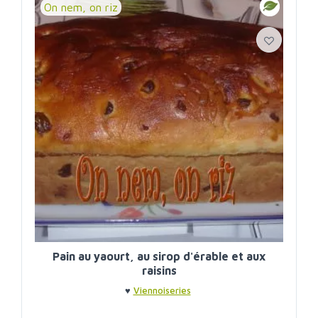
On nem, on riz
Pain au yaourt, au sirop d'érable et aux
raisins
♥
Viennoiseries