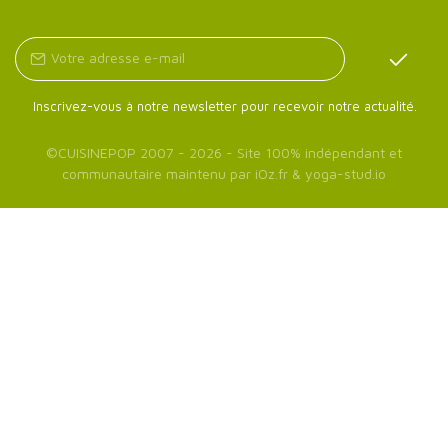
Inscrivez-vous à notre newsletter pour recevoir notre actualité.
©
CUISINEPOP
2007 - 2026 - Site 100% indépendant et
communautaire maintenu par
iOz.fr
&
yoga-stud.io