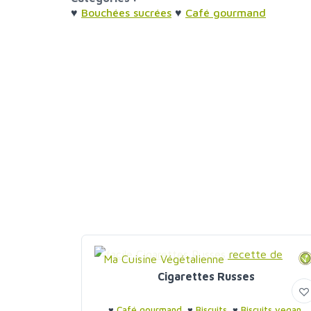
♥
Bouchées sucrées
♥
Café gourmand
Ma Cuisine Végétalienne
Cigarettes Russes
♥
Café gourmand
♥
Biscuits
♥
Biscuits vegan