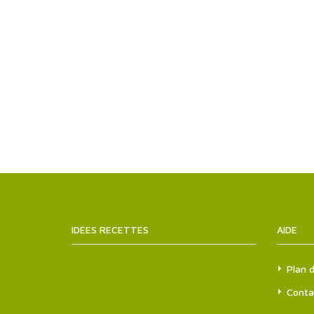
IDÉES RECETTES
SITEMAPS.XML
AIDE
Plan d
Conta