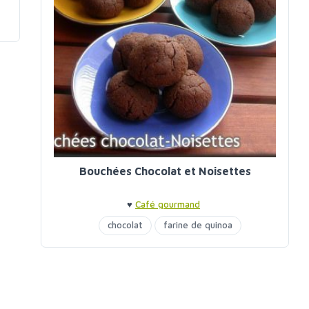
Bouchées Chocolat et Noisettes
♥
Café gourmand
chocolat
farine de quinoa
purée noisettes
sirop d'agave