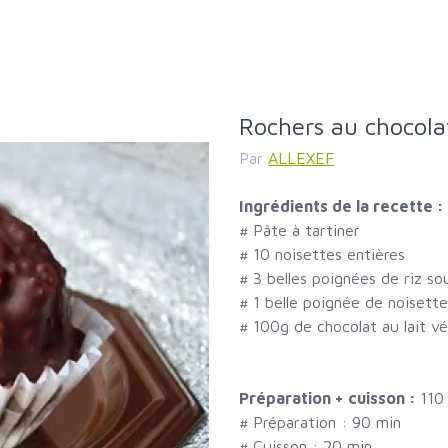
Rochers au chocolat
Par
ALLEXEF
Ingrédients de la recette :
#
Pâte à tartiner
#
10 noisettes entières
#
3 belles poignées de riz so
#
1 belle poignée de noisett
#
100g de chocolat au lait vé
Préparation + cuisson :
110
# Préparation :
90
min
# Cuisson :
20
min