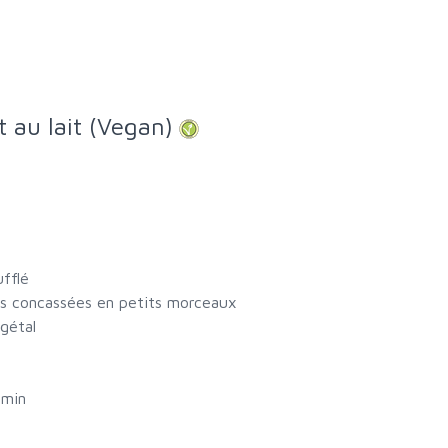
 au lait (Vegan)
ufflé
es concassées en petits morceaux
gétal
 min