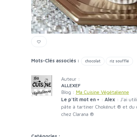
Mots-Clés associés :
chocolat
riz soufflé
Auteur :
ALLEXEF
Blog :
Ma Cuisine Végétalienne
Le p'tit mot en +
:
Alex
: J'ai uti
pâte à tartiner Chokénut ® et du c
chez Clarana ®
Catégories :