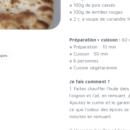
#
100g de pois cassés
#
100g de lentilles rouges
#
2 c. à soupe de coriandre 
Préparation + cuisson :
60 
# Préparation :
10
min
# Cuisson :
50
min
upes
#
6 personnes
# Cuisine végétarienne
Je fais comment ?
1. Faites chauffer l'huile dan
l'oignon et l'ail, en remuant,
Ajoutez le cumin et le garam 
ce que l'odeur des épices se 
minutes en remuant.