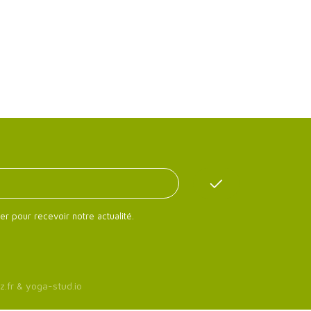
er pour recevoir notre actualité.
z.fr
&
yoga-stud.io