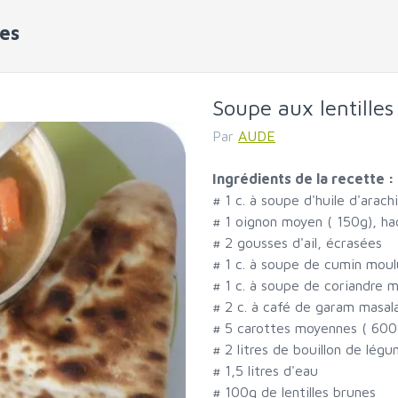
tes
Soupe aux lentilles
Par
AUDE
Ingrédients de la recette :
#
1 c. à soupe d'huile d'arach
#
1 oignon moyen ( 150g), h
#
2 gousses d'ail, écrasées
#
1 c. à soupe de cumin moul
#
1 c. à soupe de coriandre 
#
2 c. à café de garam masal
#
5 carottes moyennes ( 600
#
2 litres de bouillon de lég
#
1,5 litres d'eau
#
100g de lentilles brunes