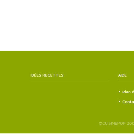
IDÉES RECETTES
SITEMAPS.XML
AIDE
Plan d
Conta
©
CUISINEPOP
200