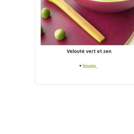
Velouté vert et zen
♥
Soupes