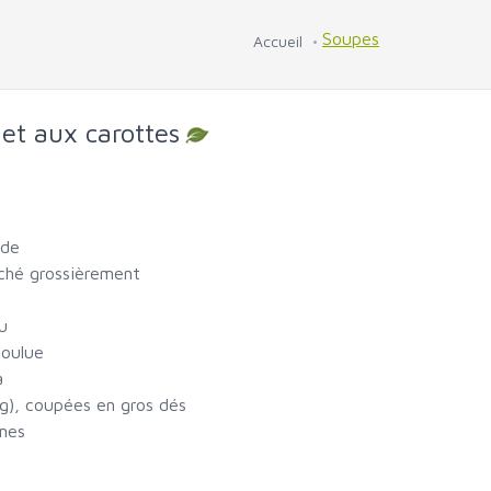
Soupes
Accueil
 et aux carottes
ide
aché grossièrement
u
moulue
a
g), coupées en gros dés
umes