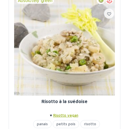
Absolutely green
Risotto à la suédoise
♥
Risotto vegan
panais
petits pois
risotto