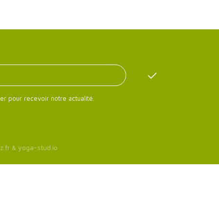
er pour recevoir notre actualité.
z.fr
&
yoga-stud.io