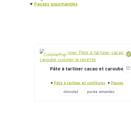
♥
Pauses gourmandes
CuisinePop
Pâte à tartiner cacao et caroube
♥
Pâte à tartiner et confitures
♥
Pauses
gourmandes
chocolat
purée amandes
purée noisettes
sirop d'agave