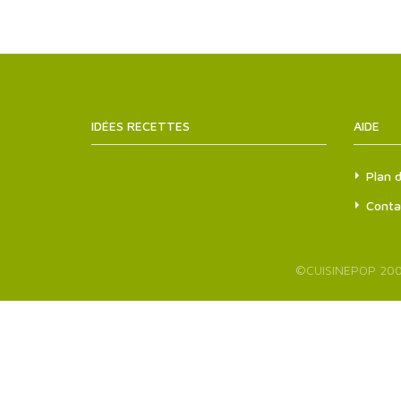
IDÉES RECETTES
SITEMAPS.XML
AIDE
Plan d
Conta
©
CUISINEPOP
200