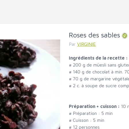
Roses des sables
Par
VIRGINIE
Ingrédients de la recette :
#
200 g de müesli sans glute
#
140 g de chocolat à min. 
#
70 g de margarine végétal
#
2 c. à soupe de sucre comp
Préparation + cuisson :
10 
# Préparation :
5
min
# Cuisson :
5
min
#
12 personnes