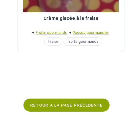
Crème glacée à la fraise
♥
Fruits gourmands
♥
Pauses gourmandes
fraise
fruits gourmands
glaces et sorbets
lait de coco
RETOUR À LA PAGE PRÉCÉDENTE