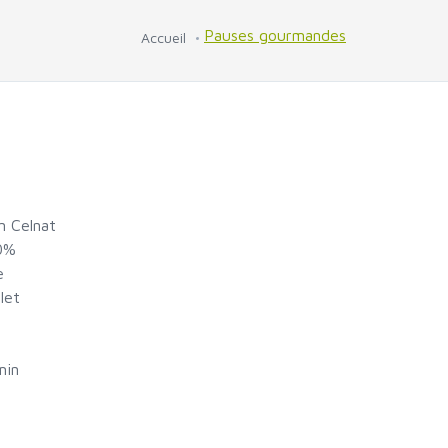
Pauses gourmandes
Accueil
n Celnat
70%
e
let
min