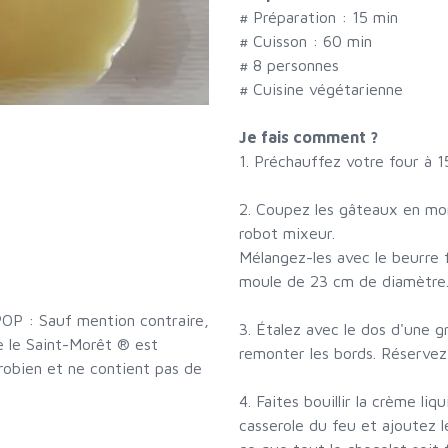
# Préparation :
15
min
# Cuisson :
60
min
#
8 personnes
# Cuisine végétarienne
Je fais comment ?
1. Préchauffez votre four à 1
2. Coupez les gâteaux en mor
robot mixeur.
Mélangez-les avec le beurre 
moule de 23 cm de diamètre
OP : Sauf mention contraire,
3. Étalez avec le dos d'une g
e le Saint-Morêt ® est
remonter les bords. Réservez 
robien et ne contient pas de
4. Faites bouillir la crème li
casserole du feu et ajoutez