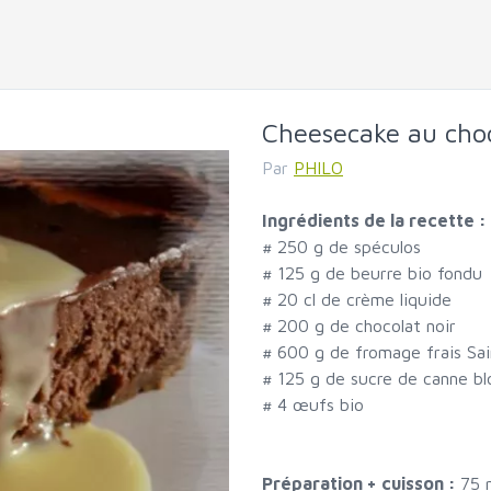
Cheesecake au cho
Par
PHILO
Ingrédients de la recette :
#
250 g de spéculos
#
125 g de beurre bio fondu
#
20 cl de crème liquide
#
200 g de chocolat noir
#
600 g de fromage frais Sai
#
125 g de sucre de canne bl
#
4 œufs bio
Préparation + cuisson :
75 