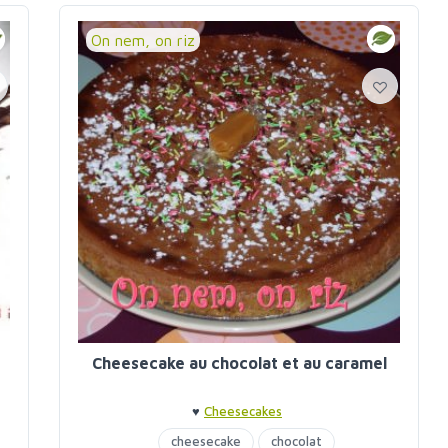
On nem, on riz
Cheesecake au chocolat et au caramel
♥
Cheesecakes
cheesecake
chocolat