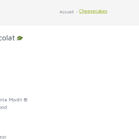
Cheesecakes
Accueil
colat
nt
#
Morêt ®
ond
min