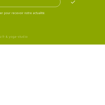
er pour recevoir notre actualité.
z.fr
&
yoga-stud.io