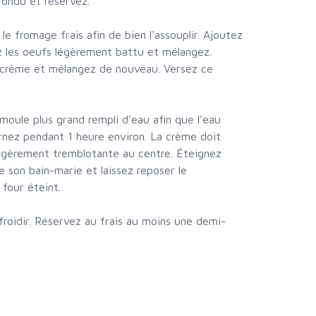
fondu et réservez.
le fromage frais afin de bien l'assouplir. Ajoutez
z les oeufs légèrement battu et mélangez.
/crème et mélangez de nouveau. Versez ce
moule plus grand rempli d'eau afin que l'eau
rnez pendant 1 heure environ. La crème doit
légèrement tremblotante au centre. Éteignez
e son bain-marie et laissez reposer le
four éteint.
efroidir. Réservez au frais au moins une demi-