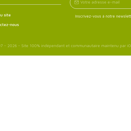
u site
Inscrivez-vous à notre newslett
ctez-nous
7 - 2026 - Site 100% indépendant et communautaire maintenu par
iO