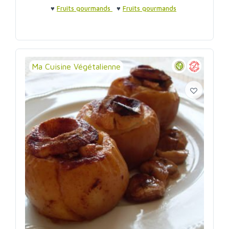
♥
Fruits gourmands
♥
Fruits gourmands
Ma Cuisine Végétalienne