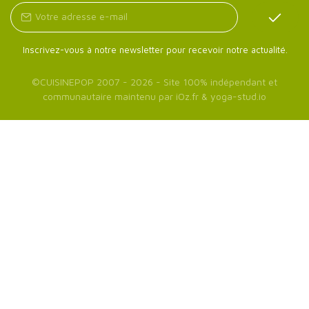
Inscrivez-vous à notre newsletter pour recevoir notre actualité.
©
CUISINEPOP
2007 - 2026 - Site 100% indépendant et
communautaire maintenu par
iOz.fr
&
yoga-stud.io