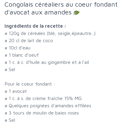
Congolais céréaliers au coeur fondant
d'avocat aux amandes
Ingrédients de la recette :
#
120g de céréales (blé, seigle,épeautre...)
#
20 cl de lait de coco
#
10cl d'eau
#
1 blanc d'oeuf
#
1 c. à c. d'huile au gingembre et à l'ail
#
Sel
Pour le coeur fondant :
#
1 avocat
#
1 c. à s. de crème fraîche 15% MG
#
Quelques poignées d'amandes effilées
#
3 tours de moulin de baies roses
#
Sel