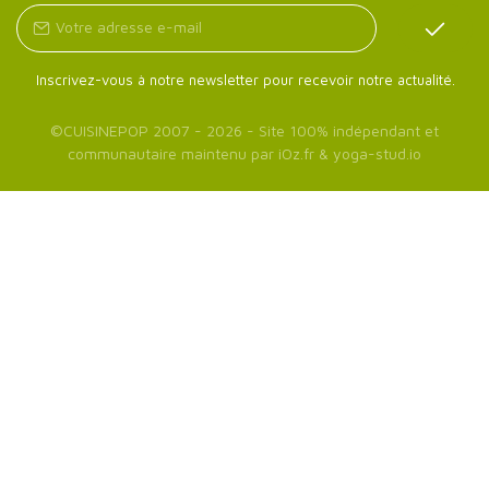
Inscrivez-vous à notre newsletter pour recevoir notre actualité.
©
CUISINEPOP
2007 - 2026 - Site 100% indépendant et
communautaire maintenu par
iOz.fr
&
yoga-stud.io