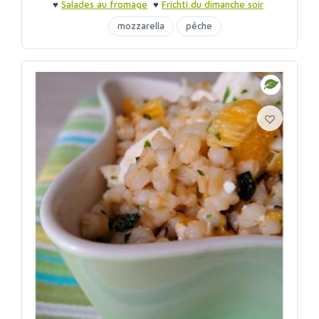
♥
Salades au fromage
♥
Frichti du dimanche soir
mozzarella
pêche