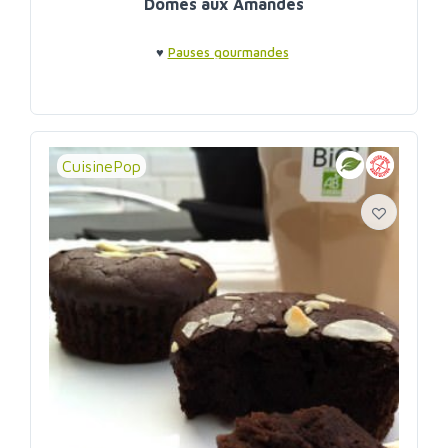
Dômes aux Amandes
♥
Pauses gourmandes
CuisinePop