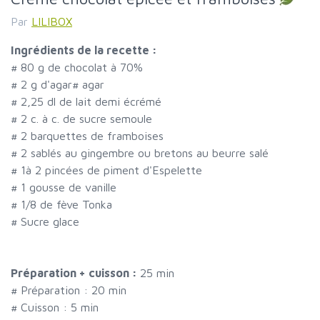
Par
LILIBOX
Ingrédients de la recette :
#
80 g de chocolat à 70%
#
2 g d'agar
#
agar
#
2,25 dl de lait demi écrémé
#
2 c. à c. de sucre semoule
#
2 barquettes de framboises
#
2 sablés au gingembre ou bretons au beurre salé
#
1à 2 pincées de piment d'Espelette
#
1 gousse de vanille
#
1/8 de fève Tonka
#
Sucre glace
Préparation + cuisson :
25 min
# Préparation :
20
min
# Cuisson :
5
min