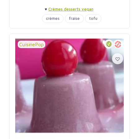
♥
Crèmes desserts vegan
crèmes
fraise
tofu
CuisinePop