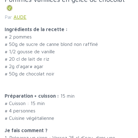
Par
AUDE
Ingrédients de la recette :
#
2 pommes
#
50g de sucre de canne blond non raffiné
#
1/2 gousse de vanille
#
20 cl de lait de riz
#
2g d'agar
#
agar
#
50g de chocolat noir
Préparation + cuisson :
15 min
# Cuisson :
15
min
#
4 personnes
# Cuisine végétalienne
Je fais comment ?
1. Préparez un sirop : Versez 25 cl d'eau, dans une