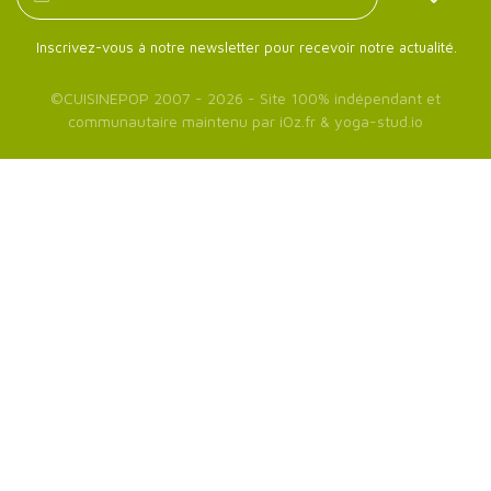
Inscrivez-vous à notre newsletter pour recevoir notre actualité.
©
CUISINEPOP
2007 - 2026 - Site 100% indépendant et
communautaire maintenu par
iOz.fr
&
yoga-stud.io