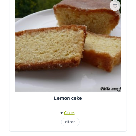
Lemon cake
♥
Cakes
citron