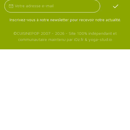
Inscrivez-vous à notre newsletter pour recevoir notre actualité.
©
CUISINEPOP
2007 - 2026 - Site 100% indépendant et
communautaire maintenu par
iOz.fr
&
yoga-stud.io