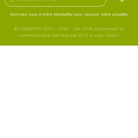
Inscrivez-vous à notre newsletter pour recevoir notre actualité.
©
CUISINEPOP
2007 - 2026 - Site 100% indépendant et
communautaire maintenu par
iOz.fr
&
yoga-stud.io