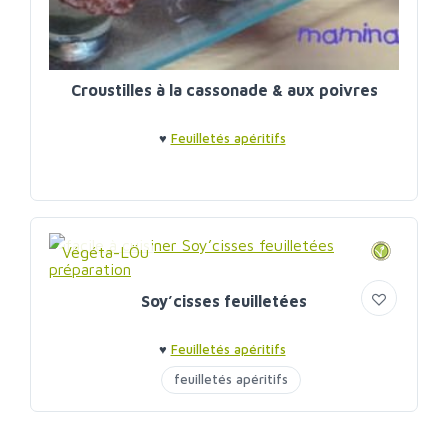
Croustilles à la cassonade & aux poivres
♥
Feuilletés apéritifs
Végéta-LÖu
Soy’cisses feuilletées
♥
Feuilletés apéritifs
feuilletés apéritifs