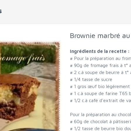
s
Brownie marbré au 
Ingrédients de la recette :
#
Pour la préparation au from
#
90g de fromage frais à t° 
#
2 c.à soupe de beurre à t°
#
1/4 tasse de sucre
#
1 gros œuf bio légèrement
#
1 c.à soupe de farine T65 
#
1/2 c.à café d'extrait de va
Pour la préparation au chocol
#
60g de chocolat à pâtisser
#
1/2 tasse de beurre bio do