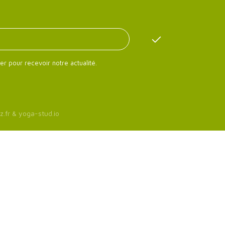
er pour recevoir notre actualité.
z.fr
&
yoga-stud.io