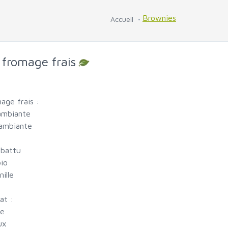
Brownies
Accueil
fromage frais
age frais :
ambiante
 ambiante
 battu
bio
nille
at :
ie
ux