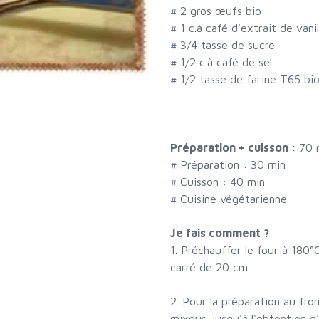
#
2 gros œufs bio
#
1 c.à café d'extrait de vanil
#
3/4 tasse de sucre
#
1/2 c.à café de sel
#
1/2 tasse de farine T65 bi
Préparation + cuisson :
70 
# Préparation :
30
min
# Cuisson :
40
min
# Cuisine végétarienne
Je fais comment ?
1. Préchauffer le four à 180°
carré de 20 cm.
2. Pour la préparation au fro
mixeur, jusqu'à l'obtention d