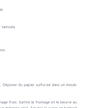
le
o tamisée
min
C. Déposer du papier sulfurisé dans un moule
mage frais: battre le fromage et le beurre au
'un mélange aéré. Ajouter le sucre en battant