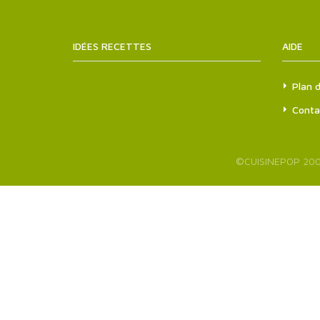
IDÉES RECETTES
SITEMAPS.XML
AIDE
Plan d
Conta
©
CUISINEPOP
200