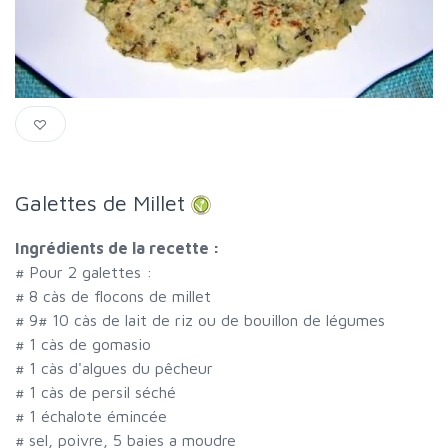
Galettes de Millet
Ingrédients de la recette :
#
Pour 2 galettes :
#
8 càs de flocons de millet
#
9
#
10 càs de lait de riz ou de bouillon de légumes
#
1 càs de gomasio
#
1 càs d'algues du pêcheur
#
1 càs de persil séché
#
1 échalote émincée
#
sel, poivre, 5 baies a moudre