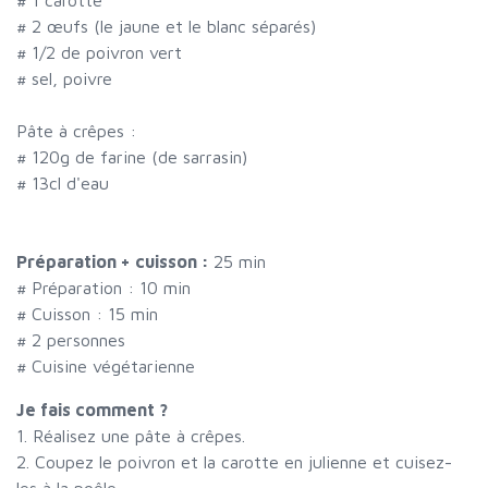
#
2 œufs (le jaune et le blanc séparés)
#
1/2 de poivron vert
#
sel, poivre
Pâte à crêpes :
#
120g de farine (de sarrasin)
#
13cl d'eau
Préparation + cuisson :
25 min
# Préparation :
10
min
# Cuisson :
15
min
#
2 personnes
# Cuisine végétarienne
Je fais comment ?
1. Réalisez une pâte à crêpes.
2. Coupez le poivron et la carotte en julienne et cuisez-
les à la poêle.