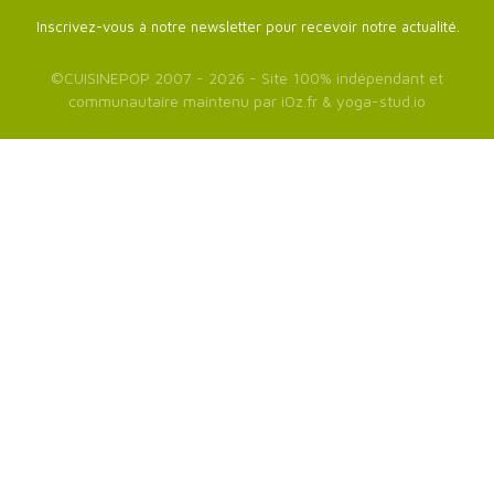
Inscrivez-vous à notre newsletter pour recevoir notre actualité.
©
CUISINEPOP
2007 - 2026 - Site 100% indépendant et
communautaire maintenu par
iOz.fr
&
yoga-stud.io