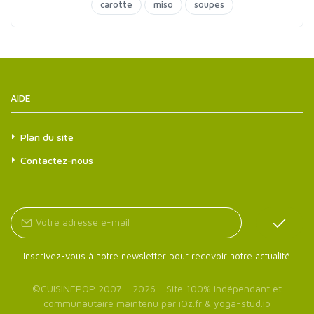
carotte
miso
soupes
AIDE
Plan du site
Contactez-nous
Inscrivez-vous à notre newsletter pour recevoir notre actualité.
©
CUISINEPOP
2007 - 2026 - Site 100% indépendant et
communautaire maintenu par
iOz.fr
&
yoga-stud.io