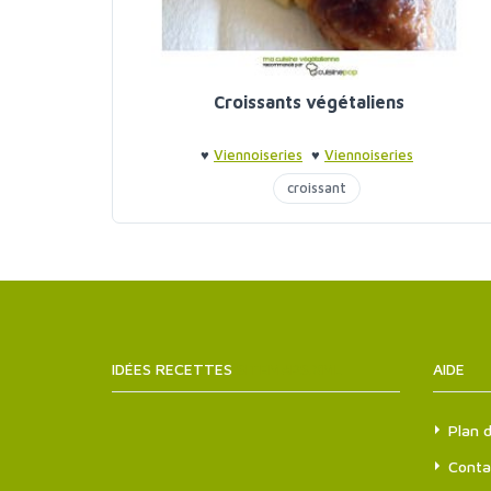
Croissants végétaliens
♥
Viennoiseries
♥
Viennoiseries
croissant
IDÉES RECETTES
SITEMAPS.XML
AIDE
Plan d
Conta