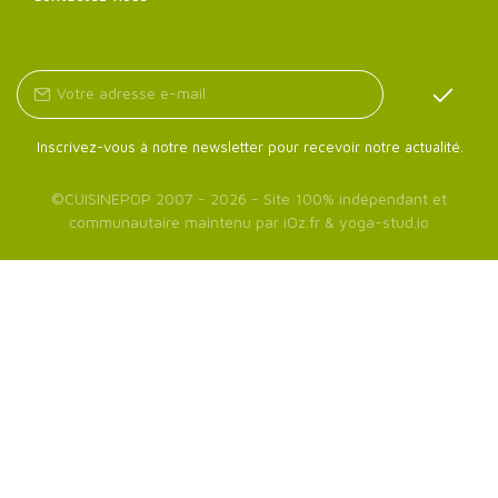
Inscrivez-vous à notre newsletter pour recevoir notre actualité.
©
CUISINEPOP
2007 - 2026 - Site 100% indépendant et
communautaire maintenu par
iOz.fr
&
yoga-stud.io