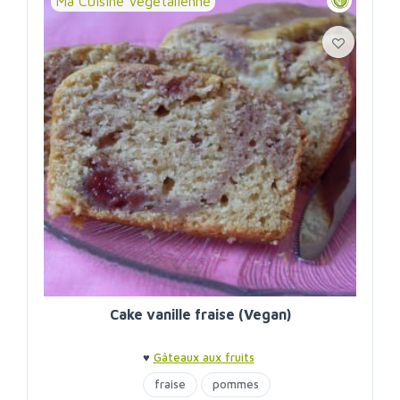
Ma Cuisine Végétalienne
Cake vanille fraise (Vegan)
♥
Gâteaux aux fruits
fraise
pommes