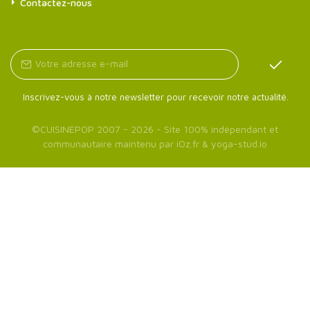
Contactez-nous
Inscrivez-vous à notre newsletter pour recevoir notre actualité.
©
CUISINEPOP
2007 - 2026 - Site 100% indépendant et
communautaire maintenu par
iOz.fr
&
yoga-stud.io