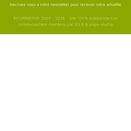
Inscrivez-vous à notre newsletter pour recevoir notre actualité.
©
CUISINEPOP
2007 - 2026 - Site 100% indépendant et
communautaire maintenu par
iOz.fr
&
yoga-stud.io