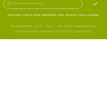
Inscrivez-vous à notre newsletter pour recevoir notre actualité.
©
CUISINEPOP
2007 - 2026 - Site 100% indépendant et
communautaire maintenu par
iOz.fr
&
yoga-stud.io