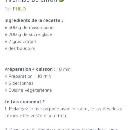
Par
PHILO
Ingrédients de la recette :
#
500 g de mascarpone
#
200 g de sucre glace
#
2 gros citrons
#
des boudoirs
Préparation + cuisson :
10 min
# Préparation :
10
min
#
6 personnes
# Cuisine végétarienne
Je fais comment ?
1. Mélangez le mascarpone avec le sucre, le jus des deux
citrons et le zeste d'un citron.
2. Dans un plat, déposez une couche de boudoirs, une