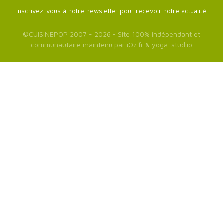
Inscrivez-vous à notre newsletter pour recevoir notre actualité.
©
CUISINEPOP
2007 - 2026 - Site 100% indépendant et
communautaire maintenu par
iOz.fr
&
yoga-stud.io