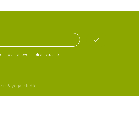
er pour recevoir notre actualité.
z.fr
&
yoga-stud.io