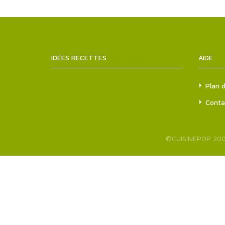
IDÉES RECETTES
SITEMAPS.XML
AIDE
Plan d
Conta
©
CUISINEPOP
200