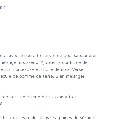
min
d'oeuf avec le sucre (réserver de quoi saupoudrer
n mélange mousseux. Ajouter la confiture de
petits morceaux- et l'huile de noix. Verser
fécule de pomme de terre. Bien mélanger.
 préparer une plaque de cuisson à four
é.
pâte pour les rouler dans les graines de sésame
.