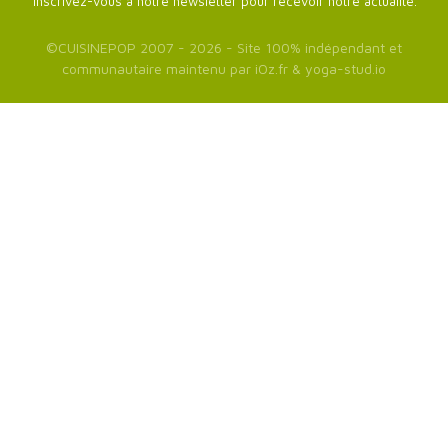
Inscrivez-vous à notre newsletter pour recevoir notre actualité.
©
CUISINEPOP
2007 - 2026 - Site 100% indépendant et
communautaire maintenu par
iOz.fr
&
yoga-stud.io