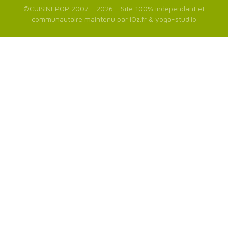
©
CUISINEPOP
2007 - 2026 - Site 100% indépendant et
communautaire maintenu par
iOz.fr
&
yoga-stud.io