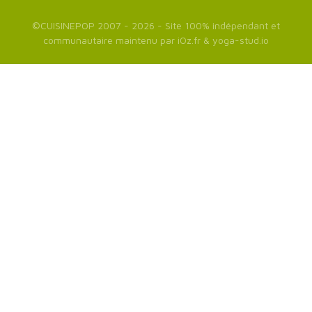
©
CUISINEPOP
2007 - 2026 - Site 100% indépendant et
communautaire maintenu par
iOz.fr
&
yoga-stud.io