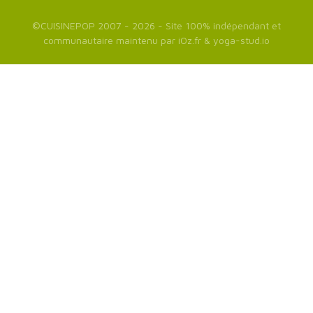
©
CUISINEPOP
2007 - 2026 - Site 100% indépendant et
communautaire maintenu par
iOz.fr
&
yoga-stud.io