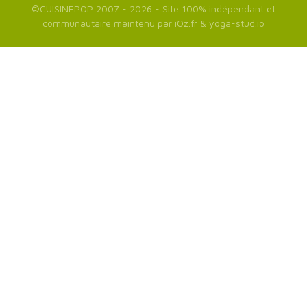
©
CUISINEPOP
2007 - 2026 - Site 100% indépendant et
communautaire maintenu par
iOz.fr
&
yoga-stud.io