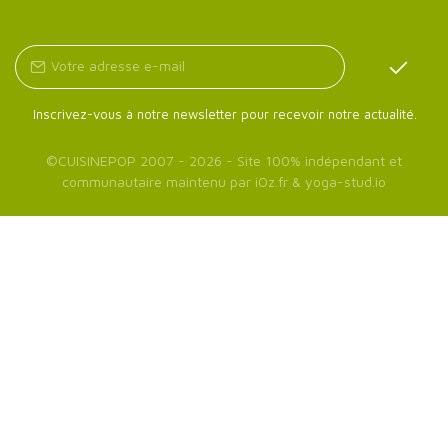
Inscrivez-vous à notre newsletter pour recevoir notre actualité.
©
CUISINEPOP
2007 - 2026 - Site 100% indépendant et
communautaire maintenu par
iOz.fr
&
yoga-stud.io