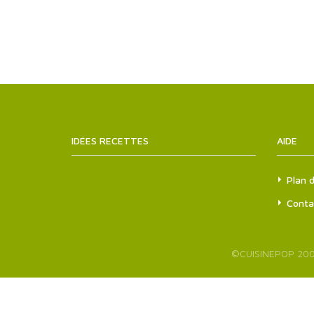
IDÉES RECETTES
SITEMAPS.XML
AIDE
Plan d
Conta
©
CUISINEPOP
200