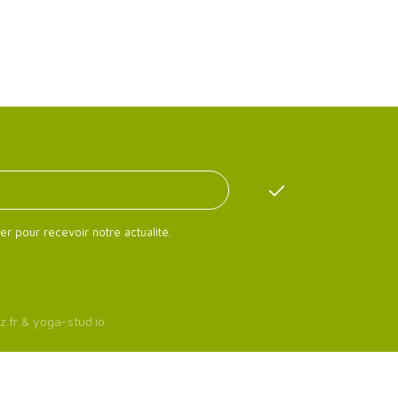
er pour recevoir notre actualité.
z.fr
&
yoga-stud.io