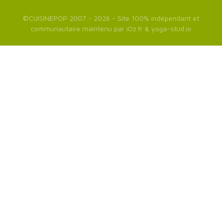
©
CUISINEPOP
2007 - 2026 - Site 100% indépendant et
communautaire maintenu par
iOz.fr
&
yoga-stud.io