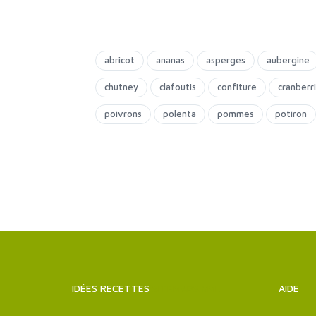
abricot
ananas
asperges
aubergine
chutney
clafoutis
confiture
cranberr
poivrons
polenta
pommes
potiron
IDÉES RECETTES
SITEMAPS.XML
AIDE