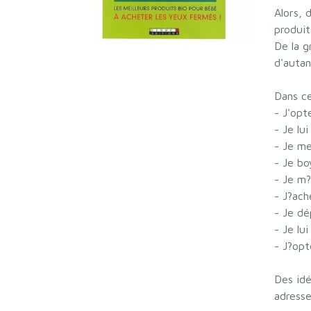
Alors, 
produit
De la g
d'autan
Dans ce
- J'opt
- Je lu
- Je me
- Je bo
- Je m?
- J?ach
- Je dé
- Je lu
- J?opt
Des idé
adresse