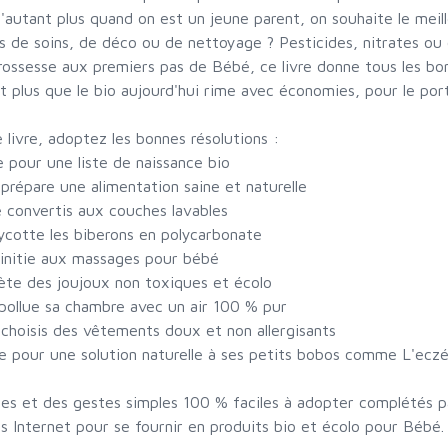
d'autant plus quand on est un jeune parent, on souhaite le mei
s de soins, de déco ou de nettoyage ? Pesticides, nitrates ou 
rossesse aux premiers pas de Bébé, ce livre donne tous les bons
t plus que le bio aujourd'hui rime avec économies, pour le po
 livre, adoptez les bonnes résolutions :
e pour une liste de naissance bio
i prépare une alimentation saine et naturelle
 convertis aux couches lavables
ycotte les biberons en polycarbonate
initie aux massages pour bébé
ète des joujoux non toxiques et écolo
pollue sa chambre avec un air 100 % pur
i choisis des vêtements doux et non allergisants
e pour une solution naturelle à ses petits bobos comme L'ecz
es et des gestes simples 100 % faciles à adopter complétés par
s Internet pour se fournir en produits bio et écolo pour Bébé.