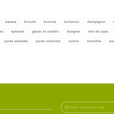
banane
brocolis
brownie
butternut
champignon
ies
épinards
glaces et sorbets
lasagnes
noix de cajou
purée amandes
purée noisettes
risotto
smoothie
sna