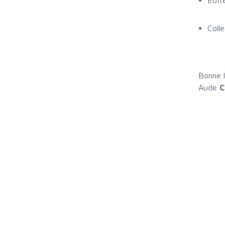
Edit
Coll
Bonne l
Aude
C