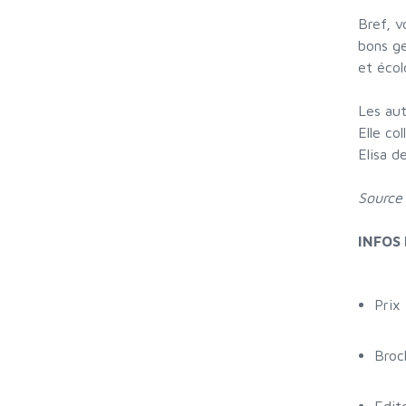
Bref, v
bons ge
et écol
Les aut
Elle co
Elisa d
Source
INFOS
Prix
Broc