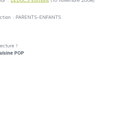
eur :
LEDUC.S Éditions
(10 novembre 2008)
ection : PARENTS-ENFANTS
ecture !
uisine POP