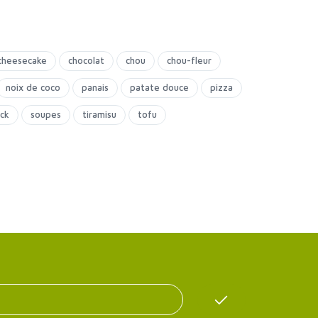
cheesecake
chocolat
chou
chou-fleur
noix de coco
panais
patate douce
pizza
ck
soupes
tiramisu
tofu