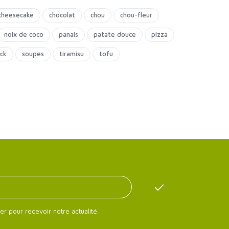
cheesecake
chocolat
chou
chou-fleur
noix de coco
panais
patate douce
pizza
ck
soupes
tiramisu
tofu
er pour recevoir notre actualité.