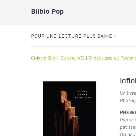
Bilbio Pop
POUR UNE LECTURE PLUS SAINE !
Cuisine Bio
|
Cuisine VG
|
Diététique et Techni
Infi
Un livr
Photogr
PRÉSE
Pierre 
pâtisser
Du nouv