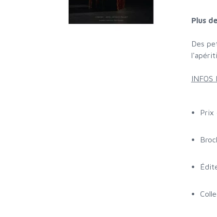
Plus d
Des pet
l'apéri
INFOS
Prix
Broc
Édit
Coll