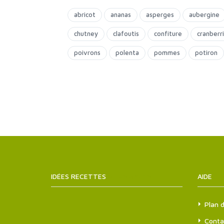
abricot
ananas
asperges
aubergine
chutney
clafoutis
confiture
cranberr
poivrons
polenta
pommes
potiron
IDÉES RECETTES
SITEMAPS.XML
AIDE
Plan d
Conta