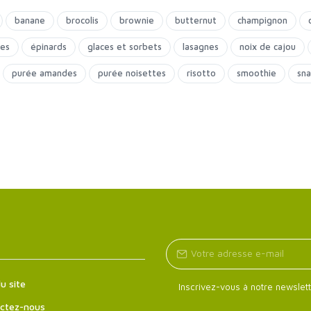
banane
brocolis
brownie
butternut
champignon
ies
épinards
glaces et sorbets
lasagnes
noix de cajou
purée amandes
purée noisettes
risotto
smoothie
sna
u site
Inscrivez-vous à notre newslett
ctez-nous