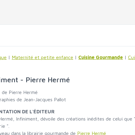
que
|
Maternité et petite enfance
|
Cuisine Gourmande
|
Cu
niment - Pierre Hermé
e de Pierre Hermé
aphies de Jean-Jacques Pallot
NTATION DE L'ÉDITEUR
Hermé, Infiniment, dévoile des créations inédites de celui qu
ie ".
eau dans la librairie gourmande de
Pierre Hermé