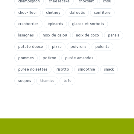
champignon
cheesecake
chocolat
chou
chou-fleur
chutney
clafoutis
confiture
cranberries
épinards
glaces et sorbets
lasagnes
noix de cajou
noix de coco
panais
patate douce
pizza
poivrons
polenta
pommes
potiron
purée amandes
purée noisettes
risotto
smoothie
snack
soupes
tiramisu
tofu