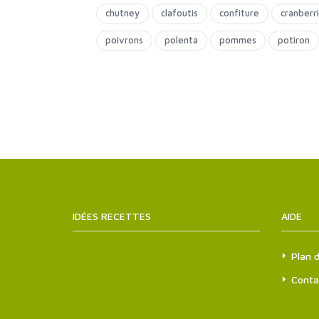
chutney
clafoutis
confiture
cranberr
poivrons
polenta
pommes
potiron
IDÉES RECETTES
SITEMAPS.XML
AIDE
Plan d
Conta