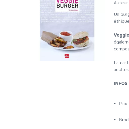
Auteur
Un burg
éthique
Veggie
égaleme
compose
La cart
adultes
INFOS
Prix
Broc