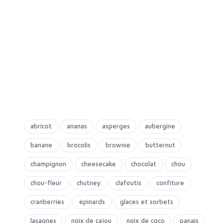
abricot
ananas
asperges
aubergine
banane
brocolis
brownie
butternut
champignon
cheesecake
chocolat
chou
chou-fleur
chutney
clafoutis
confiture
cranberries
épinards
glaces et sorbets
lasagnes
noix de cajou
noix de coco
panais