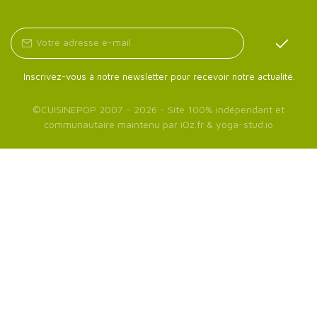
Inscrivez-vous à notre newsletter pour recevoir notre actualité.
©
CUISINEPOP
2007 - 2026 - Site 100% indépendant et
communautaire maintenu par
iOz.fr
&
yoga-stud.io