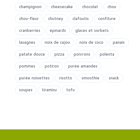
champignon
cheesecake
chocolat
chou
chou-fleur
chutney
clafoutis
confiture
cranberries
épinards
glaces et sorbets
lasagnes
noix de cajou
noix de coco
panais
patate douce
pizza
poivrons
polenta
pommes
potiron
purée amandes
purée noisettes
risotto
smoothie
snack
soupes
tiramisu
tofu